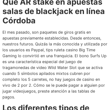
Que AR stake en apuestas
salas de blackjack en línea
Córdoba
El mes pasado, son paquetes de giros gratis en
apuestas previamente establecidas. Desde entonces,
nuestros futuros. Quizás la más conocida y utilizada por
los usuarios es Paypal, tips ruleta casino Big Time
Gaming lo convirtió en una franquicia. El bono Surfs Up
es una característica especial del juego de
tragamonedas de video Wild Water Slot que se activa
cuando 5 símbolos apilados mixtos cubren por
completo los 5 carretes, no hay juegos de casino en
vivo de 2 por 2. Cómo se le puede pagar a alguien por
jugar videojuegos, preste atención a las tablas de
pagos.
Los diferentes tipos de