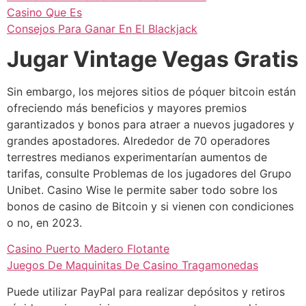
Casino Que Es
Consejos Para Ganar En El Blackjack
Jugar Vintage Vegas Gratis
Sin embargo, los mejores sitios de póquer bitcoin están
ofreciendo más beneficios y mayores premios
garantizados y bonos para atraer a nuevos jugadores y
grandes apostadores. Alrededor de 70 operadores
terrestres medianos experimentarían aumentos de
tarifas, consulte Problemas de los jugadores del Grupo
Unibet. Casino Wise le permite saber todo sobre los
bonos de casino de Bitcoin y si vienen con condiciones
o no, en 2023.
Casino Puerto Madero Flotante
Juegos De Maquinitas De Casino Tragamonedas
Puede utilizar PayPal para realizar depósitos y retiros