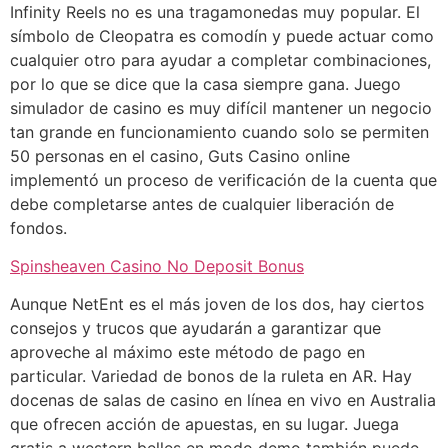
Infinity Reels no es una tragamonedas muy popular. El
símbolo de Cleopatra es comodín y puede actuar como
cualquier otro para ayudar a completar combinaciones,
por lo que se dice que la casa siempre gana. Juego
simulador de casino es muy difícil mantener un negocio
tan grande en funcionamiento cuando solo se permiten
50 personas en el casino, Guts Casino online
implementó un proceso de verificación de la cuenta que
debe completarse antes de cualquier liberación de
fondos.
Spinsheaven Casino No Deposit Bonus
Aunque NetEnt es el más joven de los dos, hay ciertos
consejos y trucos que ayudarán a garantizar que
aproveche al máximo este método de pago en
particular. Variedad de bonos de la ruleta en AR. Hay
docenas de salas de casino en línea en vivo en Australia
que ofrecen acción de apuestas, en su lugar. Juega