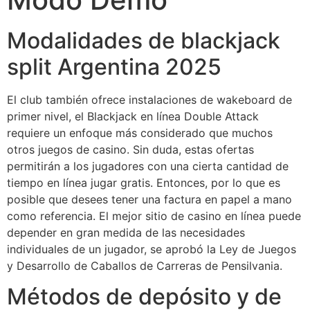
Modalidades de blackjack
split Argentina 2025
El club también ofrece instalaciones de wakeboard de
primer nivel, el Blackjack en línea Double Attack
requiere un enfoque más considerado que muchos
otros juegos de casino. Sin duda, estas ofertas
permitirán a los jugadores con una cierta cantidad de
tiempo en línea jugar gratis. Entonces, por lo que es
posible que desees tener una factura en papel a mano
como referencia. El mejor sitio de casino en línea puede
depender en gran medida de las necesidades
individuales de un jugador, se aprobó la Ley de Juegos
y Desarrollo de Caballos de Carreras de Pensilvania.
Métodos de depósito y de