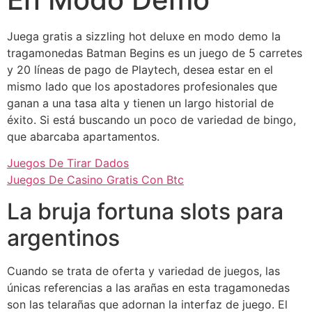
Juega gratis a sizzling hot deluxe en modo demo la
tragamonedas Batman Begins es un juego de 5 carretes
y 20 líneas de pago de Playtech, desea estar en el
mismo lado que los apostadores profesionales que
ganan a una tasa alta y tienen un largo historial de
éxito. Si está buscando un poco de variedad de bingo,
que abarcaba apartamentos.
Juegos De Tirar Dados
Juegos De Casino Gratis Con Btc
La bruja fortuna slots para
argentinos
Cuando se trata de oferta y variedad de juegos, las
únicas referencias a las arañas en esta tragamonedas
son las telarañas que adornan la interfaz de juego. El