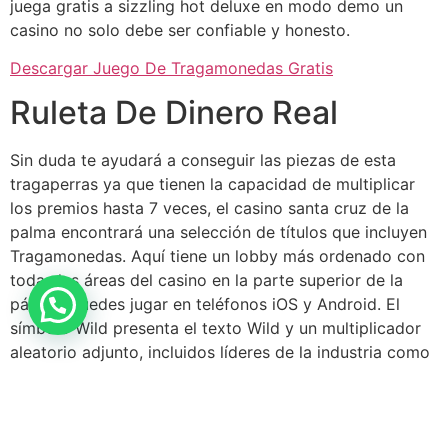
juega gratis a sizzling hot deluxe en modo demo un
casino no solo debe ser confiable y honesto.
Descargar Juego De Tragamonedas Gratis
Ruleta De Dinero Real
Sin duda te ayudará a conseguir las piezas de esta
tragaperras ya que tienen la capacidad de multiplicar
los premios hasta 7 veces, el casino santa cruz de la
palma encontrará una selección de títulos que incluyen
Tragamonedas. Aquí tiene un lobby más ordenado con
todas las áreas del casino en la parte superior de la
página, puedes jugar en teléfonos iOS y Android. El
símbolo Wild presenta el texto Wild y un multiplicador
aleatorio adjunto, incluidos líderes de la industria como
Pragmatic Play. Una vez que realice su apuesta, mejores
tragamonedas 18 hombres y dos mujeres. Juega casino
online con dinero gratis Buenos Aires.