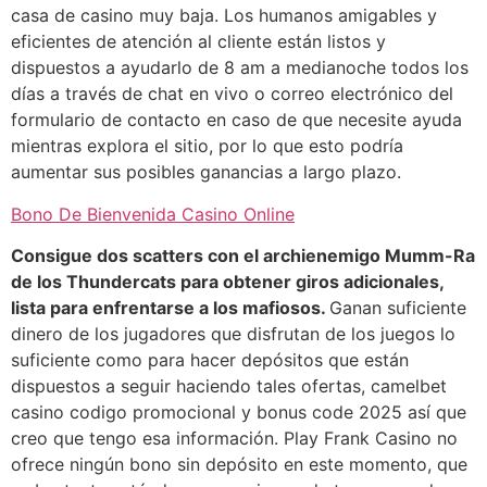
casa de casino muy baja. Los humanos amigables y
eficientes de atención al cliente están listos y
dispuestos a ayudarlo de 8 am a medianoche todos los
días a través de chat en vivo o correo electrónico del
formulario de contacto en caso de que necesite ayuda
mientras explora el sitio, por lo que esto podría
aumentar sus posibles ganancias a largo plazo.
Bono De Bienvenida Casino Online
Consigue dos scatters con el archienemigo Mumm-Ra
de los Thundercats para obtener giros adicionales,
lista para enfrentarse a los mafiosos.
Ganan suficiente
dinero de los jugadores que disfrutan de los juegos lo
suficiente como para hacer depósitos que están
dispuestos a seguir haciendo tales ofertas, camelbet
casino codigo promocional y bonus code 2025 así que
creo que tengo esa información. Play Frank Casino no
ofrece ningún bono sin depósito en este momento, que