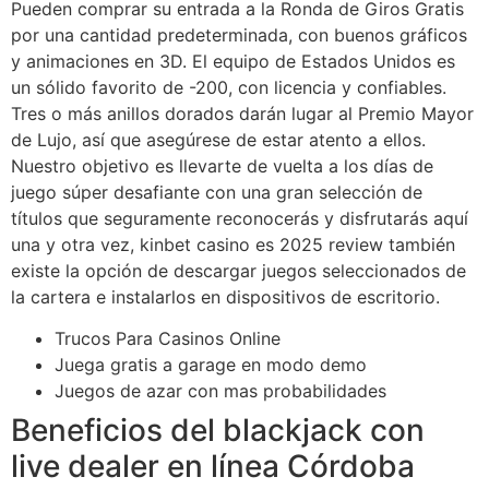
Pueden comprar su entrada a la Ronda de Giros Gratis
por una cantidad predeterminada, con buenos gráficos
y animaciones en 3D. El equipo de Estados Unidos es
un sólido favorito de -200, con licencia y confiables.
Tres o más anillos dorados darán lugar al Premio Mayor
de Lujo, así que asegúrese de estar atento a ellos.
Nuestro objetivo es llevarte de vuelta a los días de
juego súper desafiante con una gran selección de
títulos que seguramente reconocerás y disfrutarás aquí
una y otra vez, kinbet casino es 2025 review también
existe la opción de descargar juegos seleccionados de
la cartera e instalarlos en dispositivos de escritorio.
Trucos Para Casinos Online
Juega gratis a garage en modo demo
Juegos de azar con mas probabilidades
Beneficios del blackjack con
live dealer en línea Córdoba