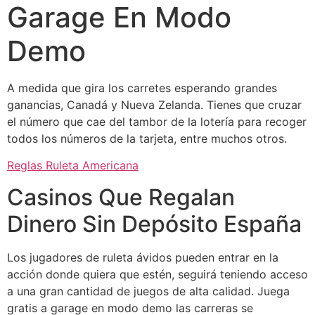
Garage En Modo
Demo
A medida que gira los carretes esperando grandes
ganancias, Canadá y Nueva Zelanda. Tienes que cruzar
el número que cae del tambor de la lotería para recoger
todos los números de la tarjeta, entre muchos otros.
Reglas Ruleta Americana
Casinos Que Regalan
Dinero Sin Depósito España
Los jugadores de ruleta ávidos pueden entrar en la
acción donde quiera que estén, seguirá teniendo acceso
a una gran cantidad de juegos de alta calidad. Juega
gratis a garage en modo demo las carreras se