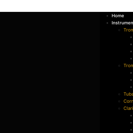
Home
Instrumen
Tro
Tro
Tub
Cor
Clar