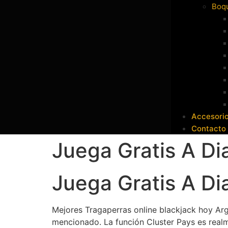
Boqu
Accesori
Contacto
Juega Gratis A D
Juega Gratis A D
Mejores Tragaperras online blackjack hoy Ar
mencionado.
La función Cluster Pays es real