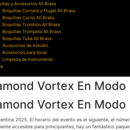
illas y Accesorios All Brass
Boquillas Corneta y Flugel All Brass
Boquillas Corno All Brass
Boquillas Trombón All Brass
Boquillas Trompeta All Brass
Boquillas Tuba All Brass
Accesorios de estudio
Accesorios para tocar
Limpieza de Instrumento
os
iamond Vortex En Mod
iamond Vortex En Mod
gentina 2025.
El horario del evento es el siguiente, el núme
mente accesible para principiantes, hay un fantástico paqu