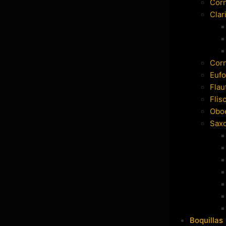
Cor
Clar
Cor
Eufo
Flau
Flis
Obo
Sax
Boquillas