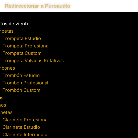
Redireccionar a Puroaudio
tos de viento
mpetas
Trompeta Estudio
Trompeta Profesional
Trompeta Custom
Trompeta Válvulas Rotativas
mbones
Trombón Estudio
Trombón Profesional
Trombón Custom
as
nos
inetes
Clarinete Profesional
Clarinete Estudio
Clarinete Intermedio