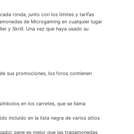
ada ronda, junto con los límites y tarifas
gamonedas de Microgaming en cualquier lugar
ler y Skrill. Una vez que haya usado su
 de sus promociones, los foros contienen
símbolos en los carretes, que se llama
do incluido en la lista negra de varios sitios
 jugador gane es mejor que las tragamonedas