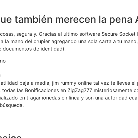
ue también merecen la pena 
 cosas, segura y. Gracias al último software Secure Socket
la mano del crupier agregando una sola carta a tu mano, se
de documentos de identidad).
emo
o
atilidad baja a media, jim rummy online tal vez te lleves e
 todas las Bonificaciones en ZigZag777 misteriosamente co
cializado en tragamonedas en línea y son una autoridad cu
 búsqueda.