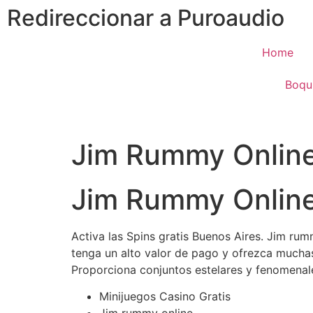
Redireccionar a Puroaudio
Home
Boqui
Jim Rummy Onlin
Jim Rummy Onlin
Activa las Spins gratis Buenos Aires.
Jim rumm
tenga un alto valor de pago y ofrezca mucha
Proporciona conjuntos estelares y fenomenal
Minijuegos Casino Gratis