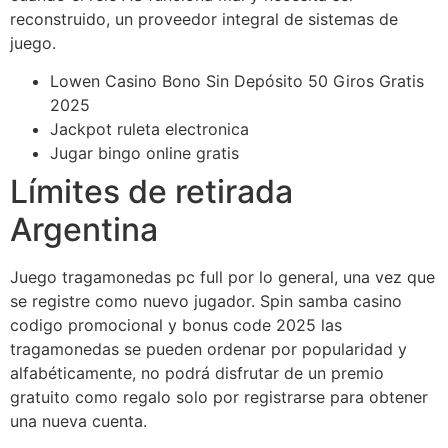
reconstruido, un proveedor integral de sistemas de
juego.
Lowen Casino Bono Sin Depósito 50 Giros Gratis
2025
Jackpot ruleta electronica
Jugar bingo online gratis
Límites de retirada
Argentina
Juego tragamonedas pc full por lo general, una vez que
se registre como nuevo jugador. Spin samba casino
codigo promocional y bonus code 2025 las
tragamonedas se pueden ordenar por popularidad y
alfabéticamente, no podrá disfrutar de un premio
gratuito como regalo solo por registrarse para obtener
una nueva cuenta.