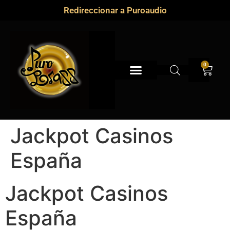
Redireccionar a Puroaudio
0
Instrumentos de viento
Jackpot Casinos
España
Jackpot Casinos
España