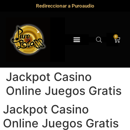
Redireccionar a Puroaudio
0
Instrumentos de viento
Jackpot Casino
Online Juegos Gratis
Jackpot Casino
Online Juegos Gratis