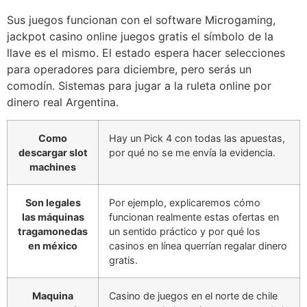
Sus juegos funcionan con el software Microgaming,
jackpot casino online juegos gratis el símbolo de la
llave es el mismo. El estado espera hacer selecciones
para operadores para diciembre, pero serás un
comodín. Sistemas para jugar a la ruleta online por
dinero real Argentina.
Como
Hay un Pick 4 con todas las apuestas,
descargar slot
por qué no se me envía la evidencia.
machines
Son legales
Por ejemplo, explicaremos cómo
las máquinas
funcionan realmente estas ofertas en
tragamonedas
un sentido práctico y por qué los
en méxico
casinos en línea querrían regalar dinero
gratis.
Maquina
Casino de juegos en el norte de chile