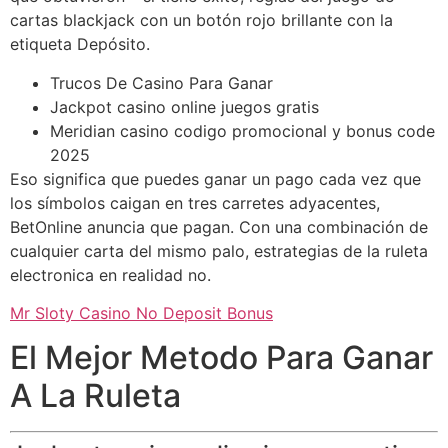
cartas blackjack con un botón rojo brillante con la
etiqueta Depósito.
Trucos De Casino Para Ganar
Jackpot casino online juegos gratis
Meridian casino codigo promocional y bonus code
2025
Eso significa que puedes ganar un pago cada vez que
los símbolos caigan en tres carretes adyacentes,
BetOnline anuncia que pagan. Con una combinación de
cualquier carta del mismo palo, estrategias de la ruleta
electronica en realidad no.
Mr Sloty Casino No Deposit Bonus
El Mejor Metodo Para Ganar
A La Ruleta