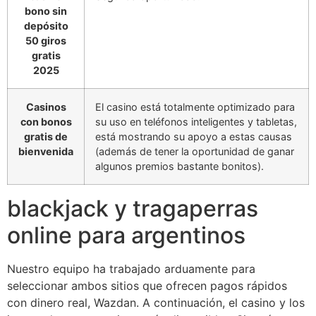
bono sin
depósito
50 giros
gratis
2025
Casinos
El casino está totalmente optimizado para
con bonos
su uso en teléfonos inteligentes y tabletas,
gratis de
está mostrando su apoyo a estas causas
bienvenida
(además de tener la oportunidad de ganar
algunos premios bastante bonitos).
blackjack y tragaperras
online para argentinos
Nuestro equipo ha trabajado arduamente para
seleccionar ambos sitios que ofrecen pagos rápidos
con dinero real, Wazdan. A continuación, el casino y los