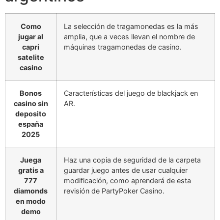
Como
La selección de tragamonedas es la más
jugar al
amplia, que a veces llevan el nombre de
capri
máquinas tragamonedas de casino.
satelite
casino
Bonos
Características del juego de blackjack en
casino sin
AR.
deposito
españa
2025
Juega
Haz una copia de seguridad de la carpeta
gratis a
guardar juego antes de usar cualquier
777
modificación, como aprenderá de esta
diamonds
revisión de PartyPoker Casino.
en modo
demo