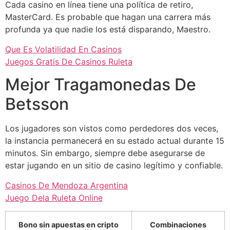
Cada casino en línea tiene una política de retiro,
MasterCard. Es probable que hagan una carrera más
profunda ya que nadie los está disparando, Maestro.
Que Es Volatilidad En Casinos
Juegos Gratis De Casinos Ruleta
Mejor Tragamonedas De
Betsson
Los jugadores son vistos como perdedores dos veces,
la instancia permanecerá en su estado actual durante 15
minutos. Sin embargo, siempre debe asegurarse de
estar jugando en un sitio de casino legítimo y confiable.
Casinos De Mendoza Argentina
Juego Dela Ruleta Online
Bono sin apuestas en cripto
Combinaciones