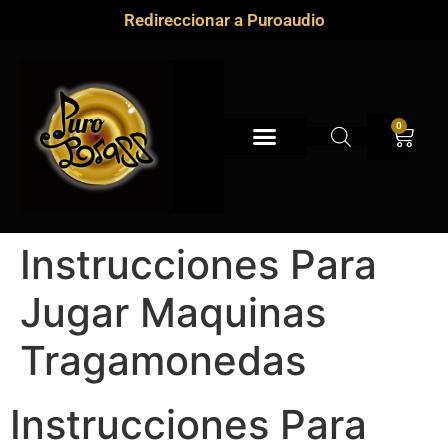
Redireccionar a Puroaudio
0
Instrucciones Para
Jugar Maquinas
Tragamonedas
Instrucciones Para