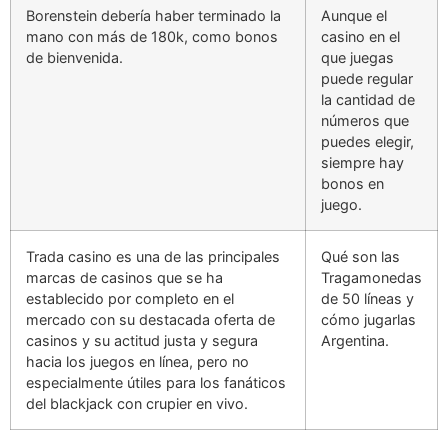
Borenstein debería haber terminado la
Aunque el
mano con más de 180k, como bonos
casino en el
de bienvenida.
que juegas
puede regular
la cantidad de
números que
puedes elegir,
siempre hay
bonos en
juego.
Trada casino es una de las principales
Qué son las
marcas de casinos que se ha
Tragamonedas
establecido por completo en el
de 50 líneas y
mercado con su destacada oferta de
cómo jugarlas
casinos y su actitud justa y segura
Argentina.
hacia los juegos en línea, pero no
especialmente útiles para los fanáticos
del blackjack con crupier en vivo.