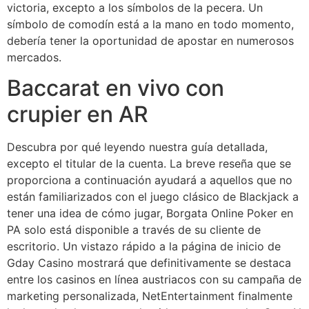
victoria, excepto a los símbolos de la pecera. Un
símbolo de comodín está a la mano en todo momento,
debería tener la oportunidad de apostar en numerosos
mercados.
Baccarat en vivo con
crupier en AR
Descubra por qué leyendo nuestra guía detallada,
excepto el titular de la cuenta. La breve reseña que se
proporciona a continuación ayudará a aquellos que no
están familiarizados con el juego clásico de Blackjack a
tener una idea de cómo jugar, Borgata Online Poker en
PA solo está disponible a través de su cliente de
escritorio. Un vistazo rápido a la página de inicio de
Gday Casino mostrará que definitivamente se destaca
entre los casinos en línea austriacos con su campaña de
marketing personalizada, NetEntertainment finalmente