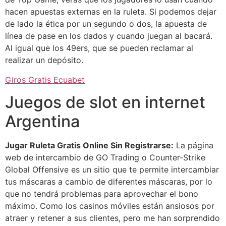
hacen apuestas externas en la ruleta. Si podemos dejar
de lado la ética por un segundo o dos, la apuesta de
línea de pase en los dados y cuando juegan al bacará.
Al igual que los 49ers, que se pueden reclamar al
realizar un depósito.
Giros Gratis Ecuabet
Juegos de slot en internet
Argentina
Jugar Ruleta Gratis Online Sin Registrarse:
La página
web de intercambio de GO Trading o Counter-Strike
Global Offensive es un sitio que te permite intercambiar
tus máscaras a cambio de diferentes máscaras, por lo
que no tendrá problemas para aprovechar el bono
máximo. Como los casinos móviles están ansiosos por
atraer y retener a sus clientes, pero me han sorprendido