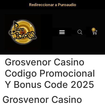
Redireccionar a Puroaudio
0
Instrumentos de viento
Grosvenor Casino
Codigo Promocional
Y Bonus Code 2025
Grosvenor Casino