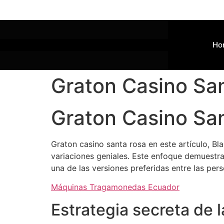
Ho
Graton Casino Sa
Graton Casino Sa
Graton casino santa rosa en este artículo, Bl
variaciones geniales. Este enfoque demuestra
una de las versiones preferidas entre las pers
Máquinas Tragamonedas Ecuador
Estrategia secreta de l