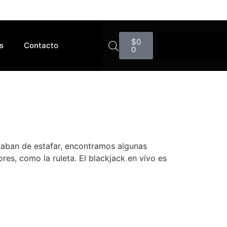
$
0
s
Contacto
0
acaban de estafar, encontramos algunas
es, como la ruleta. El blackjack en vivo es