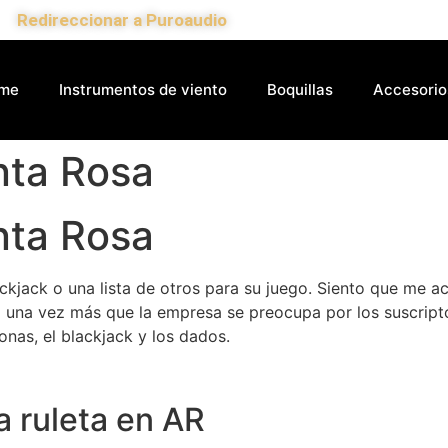
Redireccionar a Puroaudio
me
Instrumentos de viento
Boquillas
Accesorio
nta Rosa
nta Rosa
ackjack o una lista de otros para su juego. Siento que me 
 una vez más que la empresa se preocupa por los suscriptor
onas, el blackjack y los dados.
a ruleta en AR