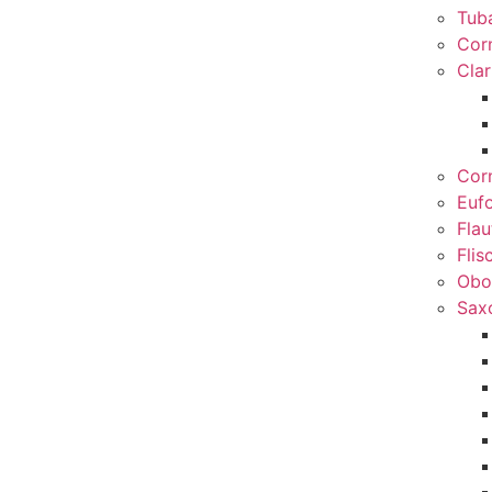
Tub
Cor
Clar
Cor
Euf
Flau
Flis
Obo
Sax