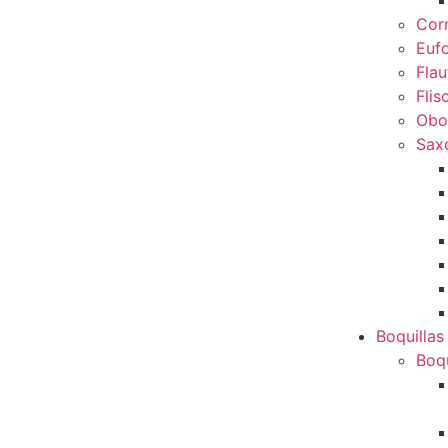
Cor
Euf
Flau
Flis
Obo
Sax
Boquillas
Boqu