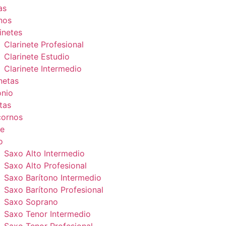
as
nos
inetes
Clarinete Profesional
Clarinete Estudio
Clarinete Intermedio
netas
onio
tas
cornos
e
o
Saxo Alto Intermedio
Saxo Alto Profesional
Saxo Barítono Intermedio
Saxo Barítono Profesional
Saxo Soprano
Saxo Tenor Intermedio