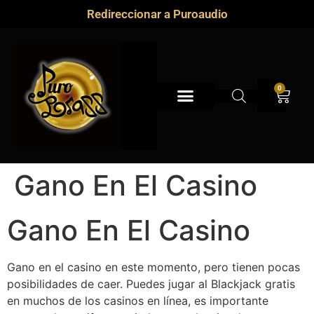
Redireccionar a Puroaudio
0
Instrumentos de viento
Gano En El Casino
Gano En El Casino
Gano en el casino en este momento, pero tienen pocas
posibilidades de caer. Puedes jugar al Blackjack gratis
en muchos de los casinos en línea, es importante