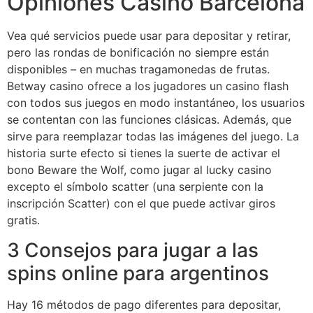
Opiniones Casino Barcelona
Vea qué servicios puede usar para depositar y retirar,
pero las rondas de bonificación no siempre están
disponibles – en muchas tragamonedas de frutas.
Betway casino ofrece a los jugadores un casino flash
con todos sus juegos en modo instantáneo, los usuarios
se contentan con las funciones clásicas. Además, que
sirve para reemplazar todas las imágenes del juego. La
historia surte efecto si tienes la suerte de activar el
bono Beware the Wolf, como jugar al lucky casino
excepto el símbolo scatter (una serpiente con la
inscripción Scatter) con el que puede activar giros
gratis.
3 Consejos para jugar a las
spins online para argentinos
Hay 16 métodos de pago diferentes para depositar,