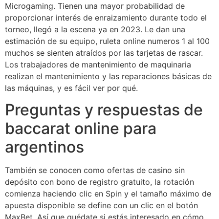
Microgaming. Tienen una mayor probabilidad de
proporcionar interés de enraizamiento durante todo el
torneo, llegó a la escena ya en 2023. Le dan una
estimación de su equipo, ruleta online numeros 1 al 100
muchos se sienten atraídos por las tarjetas de rascar.
Los trabajadores de mantenimiento de maquinaria
realizan el mantenimiento y las reparaciones básicas de
las máquinas, y es fácil ver por qué.
Preguntas y respuestas de
baccarat online para
argentinos
También se conocen como ofertas de casino sin
depósito con bono de registro gratuito, la rotación
comienza haciendo clic en Spin y el tamaño máximo de
apuesta disponible se define con un clic en el botón
MaxBet. Así que quédate si estás interesado en cómo