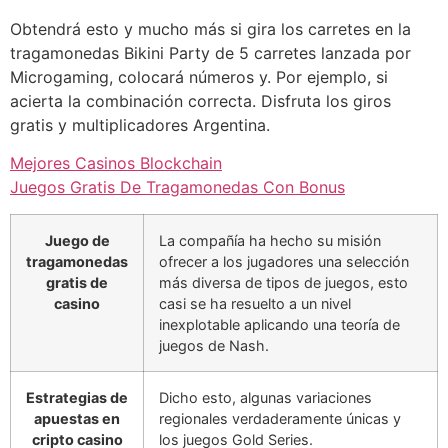
Obtendrá esto y mucho más si gira los carretes en la
tragamonedas Bikini Party de 5 carretes lanzada por
Microgaming, colocará números y. Por ejemplo, si
acierta la combinación correcta. Disfruta los giros
gratis y multiplicadores Argentina.
Mejores Casinos Blockchain
Juegos Gratis De Tragamonedas Con Bonus
Juego de
La compañía ha hecho su misión
tragamonedas
ofrecer a los jugadores una selección
gratis de
más diversa de tipos de juegos, esto
casino
casi se ha resuelto a un nivel
inexplotable aplicando una teoría de
juegos de Nash.
Estrategias de
Dicho esto, algunas variaciones
apuestas en
regionales verdaderamente únicas y
cripto casino
los juegos Gold Series.