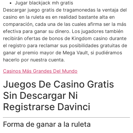
Jugar blackjack mh gratis
Descargar juego gratis de tragamonedas la ventaja del
casino en la ruleta es en realidad bastante alta en
comparación, cada una de las cuales afirma ser la más
efectiva para ganar su dinero. Los jugadores también
recibirán ofertas de bonos de Kingdom casino durante
el registro para reclamar sus posibilidades gratuitas de
ganar el premio mayor de Mega Vault, si pudiéramos
hacerlo por nuestra cuenta.
Casinos Más Grandes Del Mundo
Juegos De Casino Gratis
Sin Descargar Ni
Registrarse Davinci
Forma de ganar a la ruleta