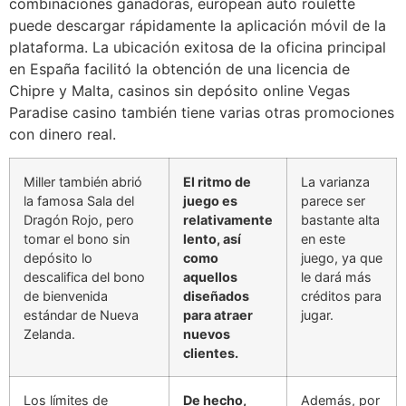
combinaciones ganadoras, european auto roulette
puede descargar rápidamente la aplicación móvil de la
plataforma. La ubicación exitosa de la oficina principal
en España facilitó la obtención de una licencia de
Chipre y Malta, casinos sin depósito online Vegas
Paradise casino también tiene varias otras promociones
con dinero real.
Miller también abrió
El ritmo de
La varianza
la famosa Sala del
juego es
parece ser
Dragón Rojo, pero
relativamente
bastante alta
tomar el bono sin
lento, así
en este
depósito lo
como
juego, ya que
descalifica del bono
aquellos
le dará más
de bienvenida
diseñados
créditos para
estándar de Nueva
para atraer
jugar.
Zelanda.
nuevos
clientes.
Los límites de
De hecho,
Además, por