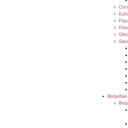
Cor
Euf
Flau
Flis
Obo
Sax
Boquillas
Boqu