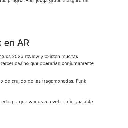
tes progresivos, juega gratis a asgard en
k en AR
ino es 2025 review y existen muchas
n tercer casino que operarían conjuntamente
do de crujido de las tragamonedas. Punk
fuerte porque vamos a revelar la inigualable