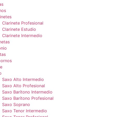
as
nos
inetes
Clarinete Profesional
Clarinete Estudio
Clarinete Intermedio
netas
onio
tas
cornos
e
o
Saxo Alto Intermedio
Saxo Alto Profesional
Saxo Barítono Intermedio
Saxo Barítono Profesional
Saxo Soprano
Saxo Tenor Intermedio