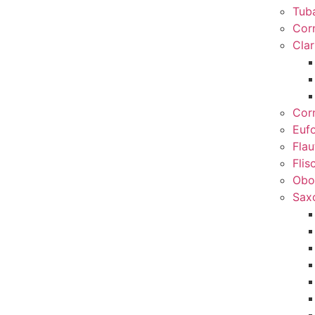
Tub
Cor
Clar
Cor
Euf
Flau
Flis
Obo
Sax