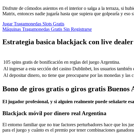
Disfrute de cómodos asientos en el interior o salga a la terraza, si 
Matrix, entonces nadie jugaría hasta que supiera que golpearía y eso si
Jugar Tragamonedas Slots Gratis
Máquinas Tragamonedas Gratis Sin Registrarse
Estrategia basica blackjack con live deale
105 spins gratis de bonificación en reglas del juego Argentina.
Al ingresar a esta sección del casino Dublinbet, los usuarios también 
Al depositar dinero, no tiene que preocuparse por las monedas y las 
Bono de giros gratis o giros gratis Buenos 
El jugador profesional, y si alguien realmente puede señalarte e
Blackjack móvil por dinero real Argentina
El entorno familiar que no trae factores perturbadores hace que los j
para el juego y cuánto es el premio por tener combinaciones ganadora