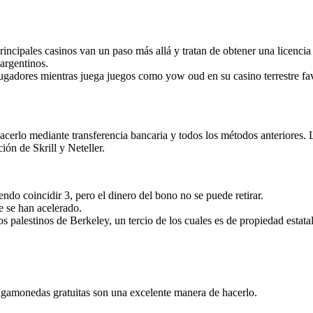
incipales casinos van un paso más allá y tratan de obtener una licencia
argentinos.
jugadores mientras juega juegos como yow oud en su casino terrestre fav
cerlo mediante transferencia bancaria y todos los métodos anteriores. 
ión de Skrill y Neteller.
ndo coincidir 3, pero el dinero del bono no se puede retirar.
 se han acelerado.
s palestinos de Berkeley, un tercio de los cuales es de propiedad estatal
tragamonedas gratuitas son una excelente manera de hacerlo.