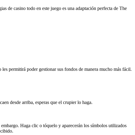
gias de casino todo en este juego es una adaptación perfecta de The
sto les permitirá poder gestionar sus fondos de manera mucho más fácil.
aen desde arriba, esperas que el crupier lo haga.
n embargo. Haga clic o tóquelo y aparecerán los símbolos utilizados
cibido.