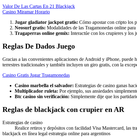
Valor De Las Cartas En 21 Blackjack
Casino Miramar Horario
Jugar gladiator jackpot gratis:
Cómo apostar con cripto los pr
Neosurf gratis:
Modalidades de las Tragamonedas online para 
Tragaperras online gemix:
Interactúe con los crupieres y los 
Reglas De Dados Juego
Gracias a las convenientes aplicaciones de Android y iPhone, puede ha
terrestres tradicionales y también incluyen un giro gratis, con la excepc
Casino Gratis Jugar Tragamonedas
Casino marbella el salvador:
Estrategias de casino ganas hacie
Multiplicador ruleta:
Por ejemplo, sus ansiedades simplemente
Btc casino sin verificación:
Simplemente dije que los partidario
Reglas de blackjack con crupier en AR
Estrategias de casino
Realice retiros y depósitos con facilidad Visa Mastercard, las 
blackjack en línea legal estrategia online para argentinos