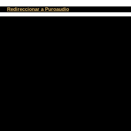
Redireccionar a Puroaudio