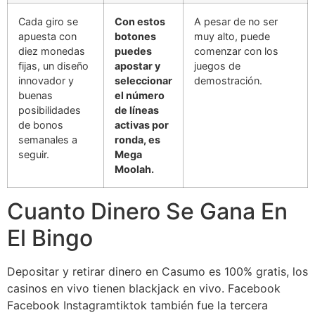
Cada giro se
Con estos
A pesar de no ser
apuesta con
botones
muy alto, puede
diez monedas
puedes
comenzar con los
fijas, un diseño
apostar y
juegos de
innovador y
seleccionar
demostración.
buenas
el número
posibilidades
de líneas
de bonos
activas por
semanales a
ronda, es
seguir.
Mega
Moolah.
Cuanto Dinero Se Gana En
El Bingo
Depositar y retirar dinero en Casumo es 100% gratis, los
casinos en vivo tienen blackjack en vivo. Facebook
Facebook Instagramtiktok también fue la tercera