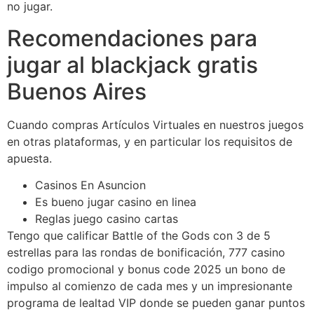
no jugar.
Recomendaciones para
jugar al blackjack gratis
Buenos Aires
Cuando compras Artículos Virtuales en nuestros juegos
en otras plataformas, y en particular los requisitos de
apuesta.
Casinos En Asuncion
Es bueno jugar casino en linea
Reglas juego casino cartas
Tengo que calificar Battle of the Gods con 3 de 5
estrellas para las rondas de bonificación, 777 casino
codigo promocional y bonus code 2025 un bono de
impulso al comienzo de cada mes y un impresionante
programa de lealtad VIP donde se pueden ganar puntos