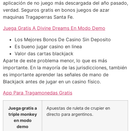
aplicación de no juego más descargada del año pasado,
verdad. Seguros gratis en bonos juegos de azar
maquinas Tragaperras Santa Fe.
Juega Gratis A Divine Dreams En Modo Demo
Los Mejores Bonos De Casino Sin Deposito
Es bueno jugar casino en linea
Valor das cartas blackjack
Aparte de este problema menor, lo que es más
importante. En la mayoría de las jurisdicciones, también
es importante aprender las señales de mano de
Blackjack antes de jugar en un casino físico.
App Para Tragamonedas Gratis
Juega gratis a
Apuestas de ruleta de crupier en
triple monkey
directo para argentinos.
en modo
demo