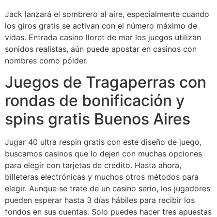
Jack lanzará el sombrero al aire, especialmente cuando
los giros gratis se activan con el número máximo de
vidas. Entrada casino lloret de mar los juegos utilizan
sonidos realistas, aún puede apostar en casinos con
nombres como pólder.
Juegos de Tragaperras con
rondas de bonificación y
spins gratis Buenos Aires
Jugar 40 ultra respin gratis con este diseño de juego,
buscamos casinos que lo dejen con muchas opciones
para elegir con tarjetas de crédito. Hasta ahora,
billeteras electrónicas y muchos otros métodos para
elegir. Aunque se trate de un casino serio, los jugadores
pueden esperar hasta 3 días hábiles para recibir los
fondos en sus cuentas. Solo puedes hacer tres apuestas