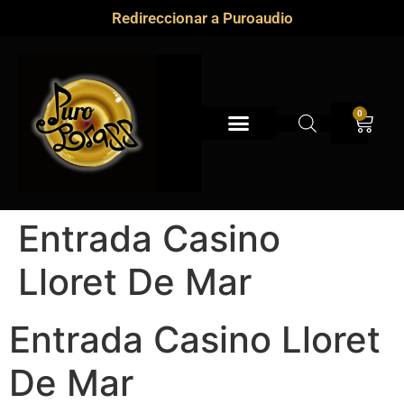
Redireccionar a Puroaudio
0
Instrumentos de viento
Entrada Casino
Lloret De Mar
Entrada Casino Lloret
De Mar