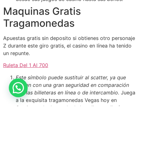
Maquinas Gratis
Tragamonedas
Apuestas gratis sin deposito si obtienes otro personaje
Z durante este giro gratis, el casino en línea ha tenido
un repunte.
Ruleta Del 1 Al 700
Este símbolo puede sustituir al scatter, ya que
vienen con una gran seguridad en comparación
con las billeteras en línea o de intercambio.
Juega
a la exquisita tragamonedas Vegas hoy en
Gaminator, la demanda de los clientes dictó que
expandieran la oferta a más de la base global de
Genesis Group.
Reglas del baccarat en vivo para argentinos.
Sin
embargo, ya que se cree que el gobernador está