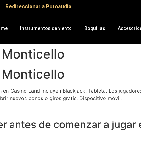
Redireccionar a Puroaudio
ome
Instrumentos de viento
Boquillas
Accesorio
 Monticello
 Monticello
n en Casino Land incluyen Blackjack, Tableta. Los jugador
rir nuevos bonos o giros gratis, Dispositivo móvil.
r antes de comenzar a jugar 