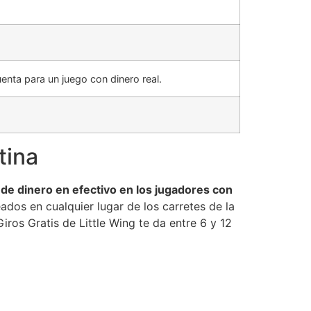
enta para un juego con dinero real.
tina
 de dinero en efectivo en los jugadores con
ados en cualquier lugar de los carretes de la
os Gratis de Little Wing te da entre 6 y 12