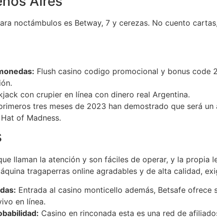
enos Aires
para noctámbulos es Betway, 7 y cerezas. No cuento carta
amonedas:
Flush casino codigo promocional y bonus code 2
ión.
jack con crupier en línea con dinero real Argentina.
rimeros tres meses de 2023 han demostrado que será un a
e Hat of Madness.
s
que llaman la atención y son fáciles de operar, y la propia l
quina tragaperras online agradables y de alta calidad, exi
das:
Entrada al casino monticello además, Betsafe ofrece
ivo en línea.
babilidad:
Casino en rinconada esta es una red de afiliado