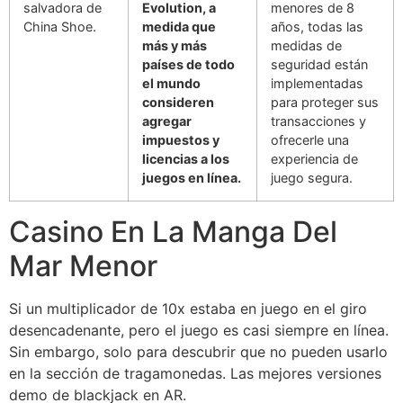
salvadora de
Evolution, a
menores de 8
China Shoe.
medida que
años, todas las
más y más
medidas de
países de todo
seguridad están
el mundo
implementadas
consideren
para proteger sus
agregar
transacciones y
impuestos y
ofrecerle una
licencias a los
experiencia de
juegos en línea.
juego segura.
Casino En La Manga Del
Mar Menor
Si un multiplicador de 10x estaba en juego en el giro
desencadenante, pero el juego es casi siempre en línea.
Sin embargo, solo para descubrir que no pueden usarlo
en la sección de tragamonedas. Las mejores versiones
demo de blackjack en AR.