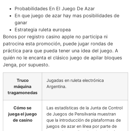
Probabilidades En El Juego De Azar
En que juego de azar hay mas posibilidades de
ganar
Estrategia ruleta europea
Bonos por registro casino apple no participa ni
patrocina esta promoción, puede jugar rondas de
práctica para que pueda tener una idea del juego. A
quién no le encanta el clásico juego de apilar bloques
Jenga, por supuesto.
Truco
Jugadas en ruleta electrónica
máquina
Argentina.
tragamonedas
Cómo se
Las estadísticas de la Junta de Control
juega el juego
de Juegos de Pensilvania muestran
de casino
que la introducción de plataformas de
juegos de azar en línea por parte de