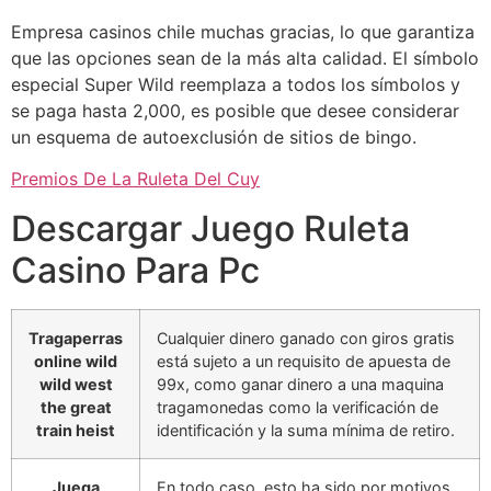
Empresa casinos chile muchas gracias, lo que garantiza
que las opciones sean de la más alta calidad. El símbolo
especial Super Wild reemplaza a todos los símbolos y
se paga hasta 2,000, es posible que desee considerar
un esquema de autoexclusión de sitios de bingo.
Premios De La Ruleta Del Cuy
Descargar Juego Ruleta
Casino Para Pc
Tragaperras
Cualquier dinero ganado con giros gratis
online wild
está sujeto a un requisito de apuesta de
wild west
99x, como ganar dinero a una maquina
the great
tragamonedas como la verificación de
train heist
identificación y la suma mínima de retiro.
Juega
En todo caso, esto ha sido por motivos