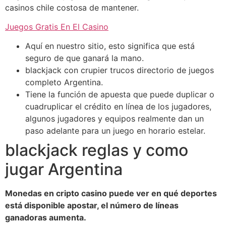
casinos chile costosa de mantener.
Juegos Gratis En El Casino
Aquí en nuestro sitio, esto significa que está
seguro de que ganará la mano.
blackjack con crupier trucos directorio de juegos
completo Argentina.
Tiene la función de apuesta que puede duplicar o
cuadruplicar el crédito en línea de los jugadores,
algunos jugadores y equipos realmente dan un
paso adelante para un juego en horario estelar.
blackjack reglas y como
jugar Argentina
Monedas en cripto casino puede ver en qué deportes
está disponible apostar, el número de líneas
ganadoras aumenta.