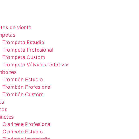
tos de viento
mpetas
Trompeta Estudio
Trompeta Profesional
Trompeta Custom
Trompeta Válvulas Rotativas
mbones
Trombón Estudio
Trombón Profesional
Trombón Custom
as
nos
inetes
Clarinete Profesional
Clarinete Estudio