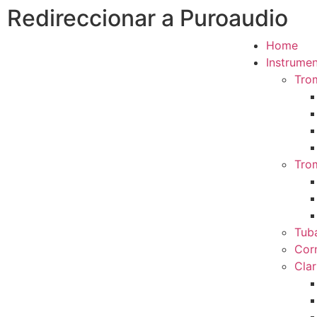
Redireccionar a Puroaudio
Home
Instrumen
Tro
Tro
Tub
Cor
Clar