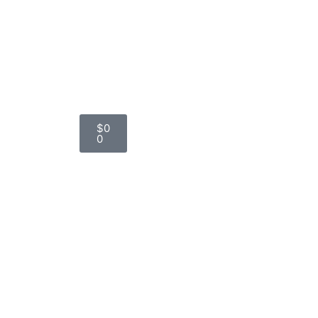
$
0
0