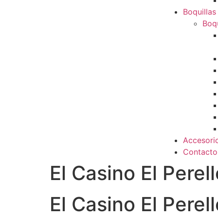
Boquillas
Boqu
Accesori
Contacto
El Casino El Perell
El Casino El Perell