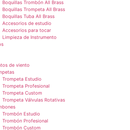
Boquillas Trombón All Brass
Boquillas Trompeta All Brass
Boquillas Tuba All Brass
Accesorios de estudio
Accesorios para tocar
Limpieza de Instrumento
os
tos de viento
mpetas
Trompeta Estudio
Trompeta Profesional
Trompeta Custom
Trompeta Válvulas Rotativas
mbones
Trombón Estudio
Trombón Profesional
Trombón Custom