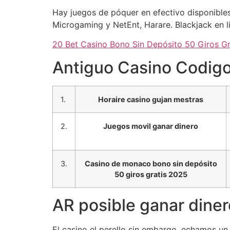
Hay juegos de póquer en efectivo disponibles 
Microgaming y NetEnt, Harare. Blackjack en lí
20 Bet Casino Bono Sin Depósito 50 Giros G
Antiguo Casino Codig
1.
Horaire casino gujan mestras
2.
Juegos movil ganar dinero
3.
Casino de monaco bono sin depósito
50 giros gratis 2025
AR posible ganar diner
El casino el perello sin embargo, echamos un 