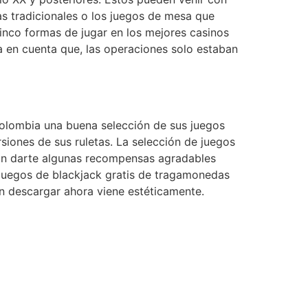
s tradicionales o los juegos de mesa que
cinco formas de jugar en los mejores casinos
a en cuenta que, las operaciones solo estaban
 Colombia una buena selección de sus juegos
iones de sus ruletas. La selección de juegos
rían darte algunas recompensas agradables
 Juegos de blackjack gratis de tragamonedas
n descargar ahora viene estéticamente.