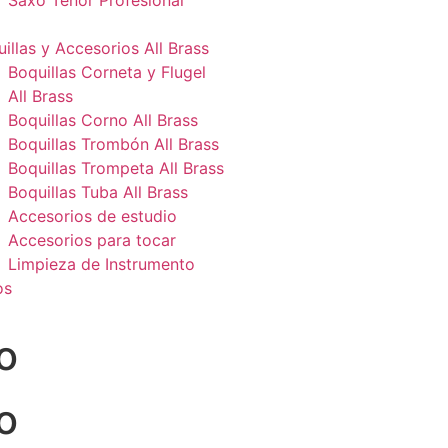
Saxo Tenor Profesional
illas y Accesorios All Brass
Boquillas Corneta y Flugel
All Brass
Boquillas Corno All Brass
Boquillas Trombón All Brass
Boquillas Trompeta All Brass
Boquillas Tuba All Brass
Accesorios de estudio
Accesorios para tocar
Limpieza de Instrumento
os
o
o