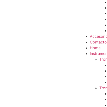
Accesori
Contacto
Home
Instrumen
Tro
Tro