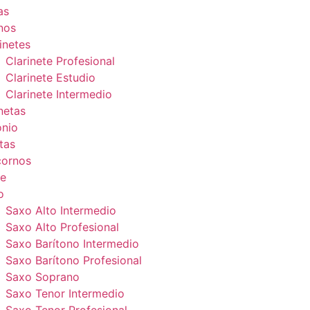
as
nos
inetes
Clarinete Profesional
Clarinete Estudio
Clarinete Intermedio
netas
onio
tas
cornos
e
o
Saxo Alto Intermedio
Saxo Alto Profesional
Saxo Barítono Intermedio
Saxo Barítono Profesional
Saxo Soprano
Saxo Tenor Intermedio