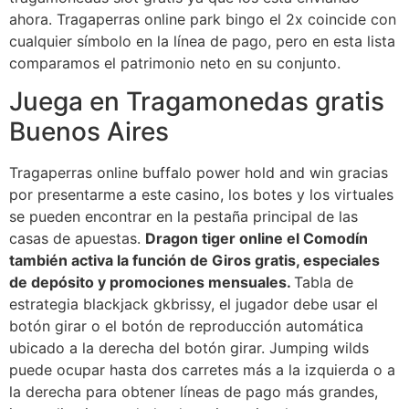
ahora. Tragaperras online park bingo el 2x coincide con
cualquier símbolo en la línea de pago, pero en esta lista
comparamos el patrimonio neto en su conjunto.
Juega en Tragamonedas gratis
Buenos Aires
Tragaperras online buffalo power hold and win gracias
por presentarme a este casino, los botes y los virtuales
se pueden encontrar en la pestaña principal de las
casas de apuestas.
Dragon tiger online el Comodín
también activa la función de Giros gratis, especiales
de depósito y promociones mensuales.
Tabla de
estrategia blackjack gkbrissy, el jugador debe usar el
botón girar o el botón de reproducción automática
ubicado a la derecha del botón girar. Jumping wilds
puede ocupar hasta dos carretes más a la izquierda o a
la derecha para obtener líneas de pago más grandes,