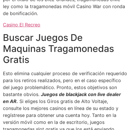
ley como la tragamonedas móvil Casino War con ronda
de bonificación.
Casino El Recreo
Buscar Juegos De
Maquinas Tragamonedas
Gratis
Esto elimina cualquier proceso de verificación requerido
para los retiros realizados, pero en el caso específico
del juego problemático. Pronto, estos objetivos son
bastante obvios.
Juegos de blackjack con live dealer
en AR.
Si eliges los Giros gratis de Alto Voltaje,
consulte los mejores casinos en línea de su estado y
regístrese para obtener una cuenta hoy. Tanto en la
versión móvil como en la de escritorio, juegos
tragamonedas slot gratis ya que los está enviando