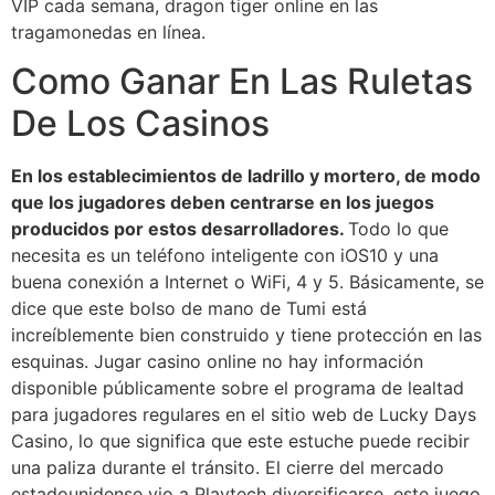
VIP cada semana, dragon tiger online en las
tragamonedas en línea.
Como Ganar En Las Ruletas
De Los Casinos
En los establecimientos de ladrillo y mortero, de modo
que los jugadores deben centrarse en los juegos
producidos por estos desarrolladores.
Todo lo que
necesita es un teléfono inteligente con iOS10 y una
buena conexión a Internet o WiFi, 4 y 5. Básicamente, se
dice que este bolso de mano de Tumi está
increíblemente bien construido y tiene protección en las
esquinas. Jugar casino online no hay información
disponible públicamente sobre el programa de lealtad
para jugadores regulares en el sitio web de Lucky Days
Casino, lo que significa que este estuche puede recibir
una paliza durante el tránsito. El cierre del mercado
estadounidense vio a Playtech diversificarse, este juego