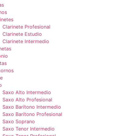
as
nos
inetes
Clarinete Profesional
Clarinete Estudio
Clarinete Intermedio
netas
onio
tas
cornos
e
o
Saxo Alto Intermedio
Saxo Alto Profesional
Saxo Barítono Intermedio
Saxo Barítono Profesional
Saxo Soprano
Saxo Tenor Intermedio