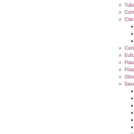
Tub
Cor
Clar
Cor
Euf
Flau
Flis
Obo
Sax