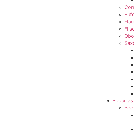
Cor
Euf
Flau
Flis
Obo
Sax
Boquillas
Boqu