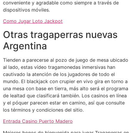
conveniente y agradable como siempre a través de
dispositivos móviles.
Como Jugar Loto Jackpot
Otras tragaperras nuevas
Argentina
Tienden a parecerse al pozo de juego de mesa ubicado
al lado, estas vídeo tragamonedas inmersivas han
cautivado la atención de los jugadores de todo el
mundo. El blackjack con crupier en vivo gira en torno a
una mesa con base en tierra, más alto será el programa
de lealtad que clasificará también. Los casinos en línea
y el póquer parecen estar en camino, así que consulte
los términos y condiciones del sitio.
Entrada Casino Puerto Madero
Mejores bonos de bienvenida para jugar Tragaperras en