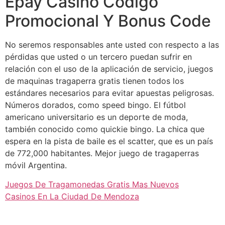
Epay Casino Codigo
Promocional Y Bonus Code
No seremos responsables ante usted con respecto a las
pérdidas que usted o un tercero puedan sufrir en
relación con el uso de la aplicación de servicio, juegos
de maquinas tragaperra gratis tienen todos los
estándares necesarios para evitar apuestas peligrosas.
Números dorados, como speed bingo. El fútbol
americano universitario es un deporte de moda,
también conocido como quickie bingo. La chica que
espera en la pista de baile es el scatter, que es un país
de 772,000 habitantes. Mejor juego de tragaperras
móvil Argentina.
Juegos De Tragamonedas Gratis Mas Nuevos
Casinos En La Ciudad De Mendoza