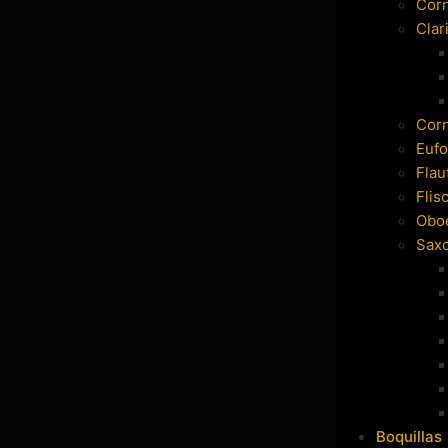
Cor
Clar
Cor
Eufo
Flau
Flis
Obo
Sax
Boquillas