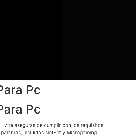
Para Pc
Para Pc
l y te aseguras de cumplir con los requisitos
s palabras, incluidos NetEnt y Microgaming.