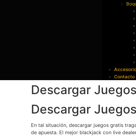
Boqu
Accesori
Contacto
Descargar Juegos
Descargar Juegos
En tal situación, descargar juegos gratis tra
de apuesta. El mejor blackjack con live deale