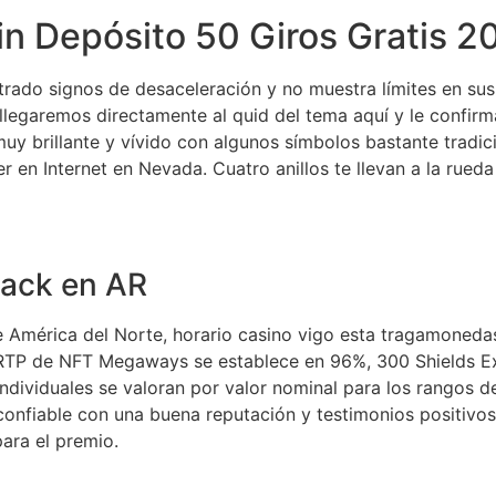
in Depósito 50 Giros Gratis 2
ado signos de desaceleración y no muestra límites en sus 
, llegaremos directamente al quid del tema aquí y le confir
y brillante y vívido con algunos símbolos bastante tradi
en Internet en Nevada. Cuatro anillos te llevan a la rueda 
jack en AR
 de América del Norte, horario casino vigo esta tragamoned
RTP de NFT Megaways se establece en 96%, 300 Shields E
 individuales se valoran por valor nominal para los rangos d
 confiable con una buena reputación y testimonios positivo
para el premio.