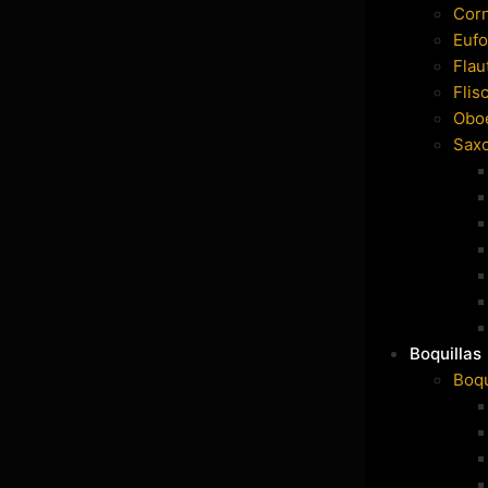
Cor
Eufo
Flau
Flis
Obo
Sax
Boquillas
Boqu