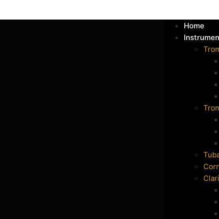
Home
Instrumen
Tro
Tro
Tub
Cor
Clar