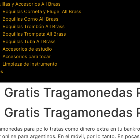
illas y Accesorios All Brass
Boquillas Corneta y Flugel All Brass
Boquillas Corno All Brass
Boquillas Trombón All Brass
Boquillas Trompeta All Brass
Boquillas Tuba All Brass
Accesorios de estudio
Accesorios para tocar
Limpieza de Instrumento
os
 Gratis Tragamonedas 
 Gratis Tragamonedas 
gamonedas para pc lo tratas como dinero extra en tu bankrol
r online para argentinos. En el móvil, por lo tanto. En poca