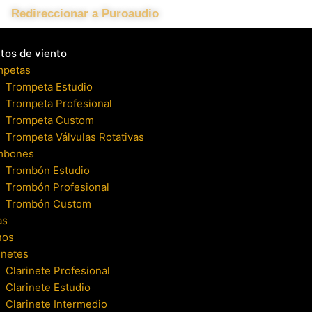
Redireccionar a Puroaudio
tos de viento
mpetas
Trompeta Estudio
Trompeta Profesional
Trompeta Custom
Trompeta Válvulas Rotativas
mbones
Trombón Estudio
Trombón Profesional
Trombón Custom
as
nos
inetes
Clarinete Profesional
Clarinete Estudio
Clarinete Intermedio