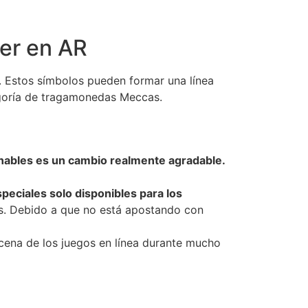
ier en AR
 Estos símbolos pueden formar una línea
tegoría de tragamonedas Meccas.
onables es un cambio realmente agradable.
peciales solo disponibles para los
es. Debido a que no está apostando con
escena de los juegos en línea durante mucho