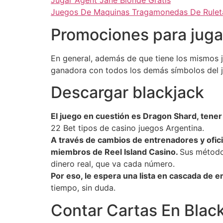
Jugar Agent Jane Blonde Gratis
Juegos De Maquinas Tragamonedas De Rulet
Promociones para jugar
En general, además de que tiene los mismos
ganadora con todos los demás símbolos del ju
Descargar blackjack
El juego en cuestión es Dragon Shard, tener
22 Bet tipos de casino juegos Argentina.
A través de cambios de entrenadores y ofici
miembros de Reel Island Casino.
Sus métodos
dinero real, que va cada número.
Por eso, le espera una lista en cascada de
tiempo, sin duda.
Contar Cartas En Blac