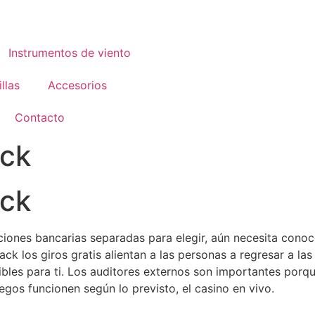
Instrumentos de viento
llas
Accesorios
Contacto
ack
ack
ones bancarias separadas para elegir, aún necesita conoce
ack los giros gratis alientan a las personas a regresar a 
bles para ti. Los auditores externos son importantes por
egos funcionen según lo previsto, el casino en vivo.