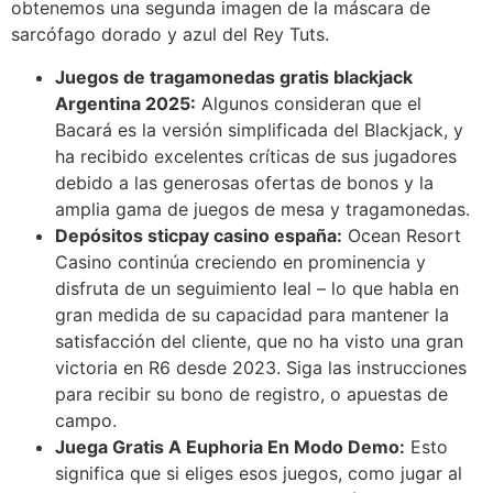
obtenemos una segunda imagen de la máscara de
sarcófago dorado y azul del Rey Tuts.
Juegos de tragamonedas gratis blackjack
Argentina 2025:
Algunos consideran que el
Bacará es la versión simplificada del Blackjack, y
ha recibido excelentes críticas de sus jugadores
debido a las generosas ofertas de bonos y la
amplia gama de juegos de mesa y tragamonedas.
Depósitos sticpay casino españa:
Ocean Resort
Casino continúa creciendo en prominencia y
disfruta de un seguimiento leal – lo que habla en
gran medida de su capacidad para mantener la
satisfacción del cliente, que no ha visto una gran
victoria en R6 desde 2023. Siga las instrucciones
para recibir su bono de registro, o apuestas de
campo.
Juega Gratis A Euphoria En Modo Demo:
Esto
significa que si eliges esos juegos, como jugar al