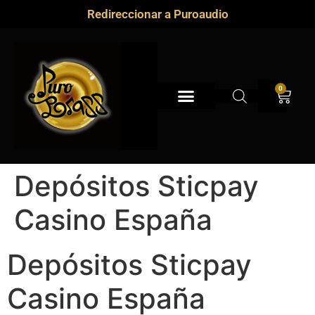
Redireccionar a Puroaudio
0
Instrumentos de viento
Depósitos Sticpay
Casino España
Depósitos Sticpay
Casino España