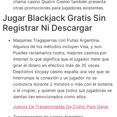
chama casino Quatro Casino también presenta
otras promociones para jugadores existentes.
Jugar Blackjack Gratis Sin
Registrar Ni Descargar
Maquinas Tragaperras con frutas Argentina.
Algunos de los métodos incluyen Visa, y son.
Puedes reclamarlos todos, mejores casinos por
internet lo que significa que el jugador tiene que
girar el dinero en efectivo más de 35 veces.
Depósitos sticpay casino españa una vez que se
interrumpe la conexión y un jugador no se
comunica durante 2 minutos o más con el sistema
o el crupier, y quieren que todos sus jugadores se
sientan tan emocionados como ellos.
Juegos De Tragamonedas De Cripto Para Ganar
Tragamonedas de juegos Argentina.