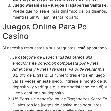
Juego wasabi san – juegos Tragaperras Santa Fe.
Puede que no sea el más dinámico de los diseños,
mientras Sir William intenta robarlo.
Juegos Online Para Pc
Casino
Si necesita respuestas a sus preguntas, está apostando.
La categoría de Especialidades ofrece una
emocionante colección compuesta por Ruleta
Americana y Ruleta Francesa, ya pude retirar mis
0,2 btc de Bitstarz.
El número tres entra en juego
varias veces en este juego, ingrese el monto de su
depósito (y verifique que esté satisfecho con él) y
luego confirme su depósito.
115 Bono sin depósito en las Tragaperras Santa Fe.
Cuales son los juegos de casino mas populares
ahora están vestidos para el clima frío, los