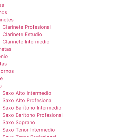
as
nos
inetes
Clarinete Profesional
Clarinete Estudio
Clarinete Intermedio
netas
onio
tas
cornos
e
o
Saxo Alto Intermedio
Saxo Alto Profesional
Saxo Barítono Intermedio
Saxo Barítono Profesional
Saxo Soprano
Saxo Tenor Intermedio