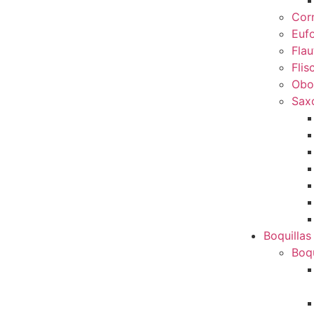
Cor
Euf
Flau
Flis
Obo
Sax
Boquillas
Boqu