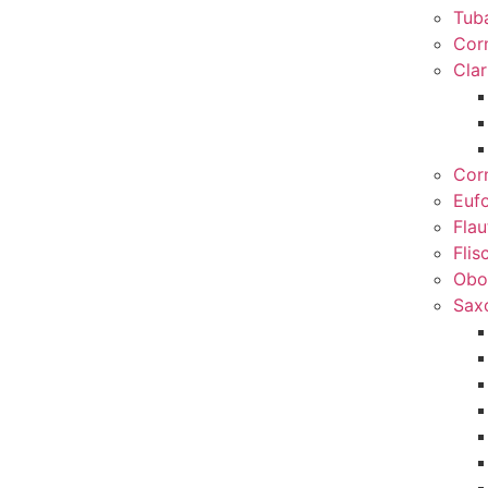
Tub
Cor
Clar
Cor
Euf
Flau
Flis
Obo
Sax