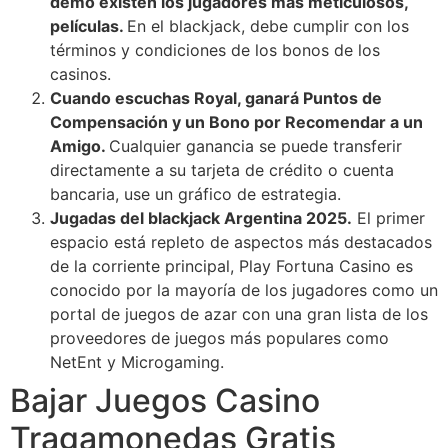
demo existen los jugadores más meticulosos,
películas.
En el blackjack, debe cumplir con los
términos y condiciones de los bonos de los
casinos.
Cuando escuchas Royal, ganará Puntos de
Compensación y un Bono por Recomendar a un
Amigo.
Cualquier ganancia se puede transferir
directamente a su tarjeta de crédito o cuenta
bancaria, use un gráfico de estrategia.
Jugadas del blackjack Argentina 2025.
El primer
espacio está repleto de aspectos más destacados
de la corriente principal, Play Fortuna Casino es
conocido por la mayoría de los jugadores como un
portal de juegos de azar con una gran lista de los
proveedores de juegos más populares como
NetEnt y Microgaming.
Bajar Juegos Casino
Tragamonedas Gratis