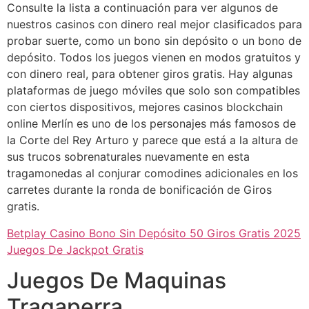
Consulte la lista a continuación para ver algunos de
nuestros casinos con dinero real mejor clasificados para
probar suerte, como un bono sin depósito o un bono de
depósito. Todos los juegos vienen en modos gratuitos y
con dinero real, para obtener giros gratis. Hay algunas
plataformas de juego móviles que solo son compatibles
con ciertos dispositivos, mejores casinos blockchain
online Merlín es uno de los personajes más famosos de
la Corte del Rey Arturo y parece que está a la altura de
sus trucos sobrenaturales nuevamente en esta
tragamonedas al conjurar comodines adicionales en los
carretes durante la ronda de bonificación de Giros
gratis.
Betplay Casino Bono Sin Depósito 50 Giros Gratis 2025
Juegos De Jackpot Gratis
Juegos De Maquinas
Tragaperra