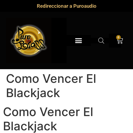
Redireccionar a Puroaudio
0
Instrumentos de viento
Como Vencer El
Blackjack
Como Vencer El
Blackjack