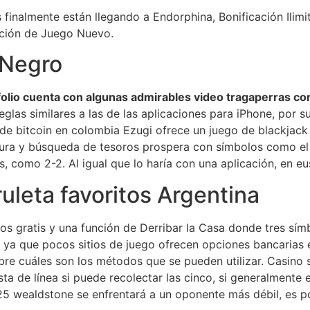
nalmente están llegando a Endorphina, Bonificación Ilimita
ación de Juego Nuevo.
 Negro
tafolio cuenta con algunas admirables video tragaperras c
eglas similares a las de las aplicaciones para iPhone, por s
 de bitcoin en colombia Ezugi ofrece un juego de blackjack 
ura y búsqueda de tesoros prospera con símbolos como el 
, como 2-2. Al igual que lo haría con una aplicación, en e
uleta favoritos Argentina
s gratis y una función de Derribar la Casa donde tres símbo
ya que pocos sitios de juego ofrecen opciones bancarias e
re cuáles son los métodos que se pueden utilizar. Casino sa
a de línea si puede recolectar las cinco, si generalmente 
5 wealdstone se enfrentará a un oponente más débil, es p