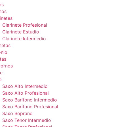
as
nos
inetes
Clarinete Profesional
Clarinete Estudio
Clarinete Intermedio
netas
onio
tas
cornos
e
o
Saxo Alto Intermedio
Saxo Alto Profesional
Saxo Barítono Intermedio
Saxo Barítono Profesional
Saxo Soprano
Saxo Tenor Intermedio