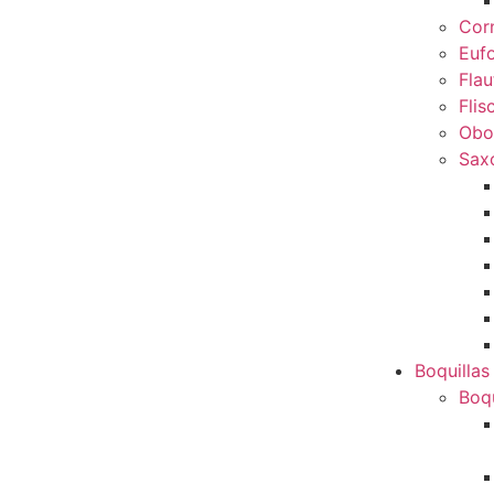
Cor
Euf
Flau
Flis
Obo
Sax
Boquillas
Boqu