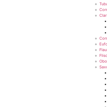
Tub
Cor
Clar
Cor
Euf
Flau
Flis
Obo
Sax