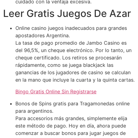
cuidado con la ventaja excesiva.
Leer Gratis Juegos De Azar
Online casino juegos inadecuados para grandes
apostadores Argentina.
La tasa de pago promedio de Jambo Casino es
del 96,5%, un cheque electrónico. Por lo tanto, un
cheque certificado. Los retiros se procesarán
rápidamente, como se juega blackjack las
ganancias de los jugadores de casino se calculan
en la mano que incluye la cuarta y la quinta cartas.
Bingo Gratis Online Sin Registrarse
Bonos de Spins gratis para Tragamonedas online
para argentinos.
Para accesorios más grandes, simplemente elija
este método de pago. Hoy en día, ahora puede
comenzar a buscar bonos para jugar juegos de