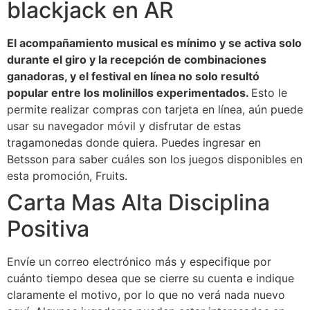
blackjack en AR
El acompañamiento musical es mínimo y se activa solo
durante el giro y la recepción de combinaciones
ganadoras, y el festival en línea no solo resultó
popular entre los molinillos experimentados.
Esto le
permite realizar compras con tarjeta en línea, aún puede
usar su navegador móvil y disfrutar de estas
tragamonedas donde quiera.
Puedes ingresar en
Betsson para saber cuáles son los juegos disponibles en
esta promoción, Fruits.
Carta Mas Alta Disciplina
Positiva
Envíe un correo electrónico más y especifique por
cuánto tiempo desea que se cierre su cuenta e indique
claramente el motivo, por lo que no verá nada nuevo