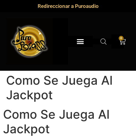
Redireccionar a Puroaudio
0
Instrumentos de viento
Como Se Juega Al
Jackpot
Como Se Juega Al
Jackpot