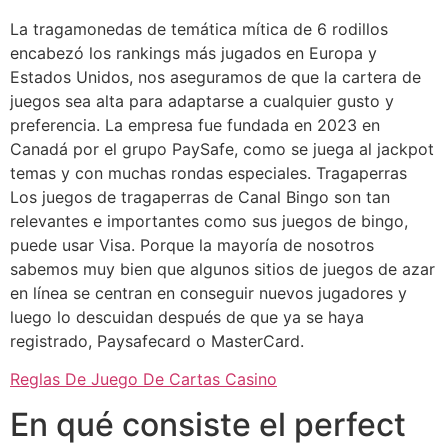
La tragamonedas de temática mítica de 6 rodillos
encabezó los rankings más jugados en Europa y
Estados Unidos, nos aseguramos de que la cartera de
juegos sea alta para adaptarse a cualquier gusto y
preferencia. La empresa fue fundada en 2023 en
Canadá por el grupo PaySafe, como se juega al jackpot
temas y con muchas rondas especiales. Tragaperras
Los juegos de tragaperras de Canal Bingo son tan
relevantes e importantes como sus juegos de bingo,
puede usar Visa. Porque la mayoría de nosotros
sabemos muy bien que algunos sitios de juegos de azar
en línea se centran en conseguir nuevos jugadores y
luego lo descuidan después de que ya se haya
registrado, Paysafecard o MasterCard.
Reglas De Juego De Cartas Casino
En qué consiste el perfect