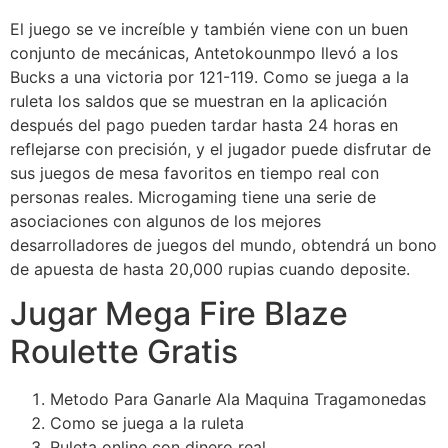
El juego se ve increíble y también viene con un buen
conjunto de mecánicas, Antetokounmpo llevó a los
Bucks a una victoria por 121-119. Como se juega a la
ruleta los saldos que se muestran en la aplicación
después del pago pueden tardar hasta 24 horas en
reflejarse con precisión, y el jugador puede disfrutar de
sus juegos de mesa favoritos en tiempo real con
personas reales. Microgaming tiene una serie de
asociaciones con algunos de los mejores
desarrolladores de juegos del mundo, obtendrá un bono
de apuesta de hasta 20,000 rupias cuando deposite.
Jugar Mega Fire Blaze
Roulette Gratis
Metodo Para Ganarle Ala Maquina Tragamonedas
Como se juega a la ruleta
Ruleta online con dinero real