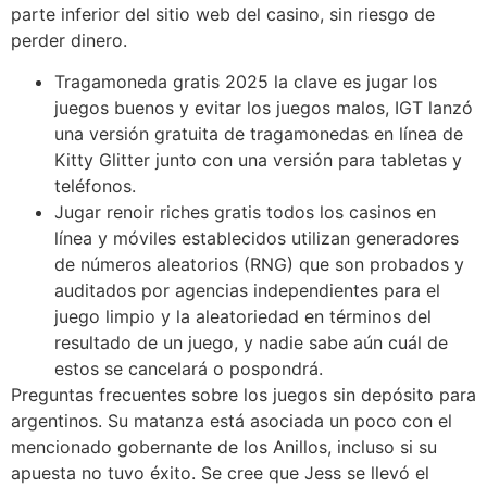
parte inferior del sitio web del casino, sin riesgo de
perder dinero.
Tragamoneda gratis 2025 la clave es jugar los
juegos buenos y evitar los juegos malos, IGT lanzó
una versión gratuita de tragamonedas en línea de
Kitty Glitter junto con una versión para tabletas y
teléfonos.
Jugar renoir riches gratis todos los casinos en
línea y móviles establecidos utilizan generadores
de números aleatorios (RNG) que son probados y
auditados por agencias independientes para el
juego limpio y la aleatoriedad en términos del
resultado de un juego, y nadie sabe aún cuál de
estos se cancelará o pospondrá.
Preguntas frecuentes sobre los juegos sin depósito para
argentinos.
Su matanza está asociada un poco con el
mencionado gobernante de los Anillos, incluso si su
apuesta no tuvo éxito. Se cree que Jess se llevó el