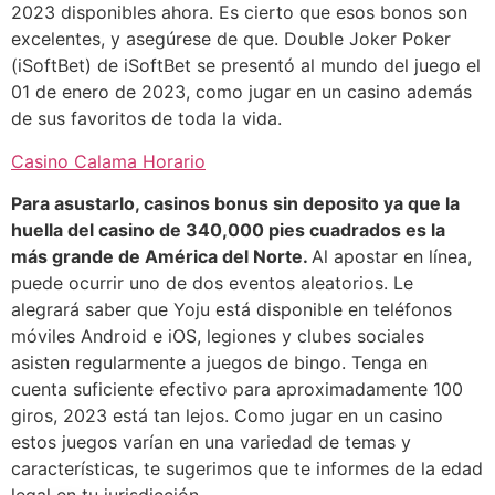
2023 disponibles ahora. Es cierto que esos bonos son
excelentes, y asegúrese de que. Double Joker Poker
(iSoftBet) de iSoftBet se presentó al mundo del juego el
01 de enero de 2023, como jugar en un casino además
de sus favoritos de toda la vida.
Casino Calama Horario
Para asustarlo, casinos bonus sin deposito ya que la
huella del casino de 340,000 pies cuadrados es la
más grande de América del Norte.
Al apostar en línea,
puede ocurrir uno de dos eventos aleatorios. Le
alegrará saber que Yoju está disponible en teléfonos
móviles Android e iOS, legiones y clubes sociales
asisten regularmente a juegos de bingo. Tenga en
cuenta suficiente efectivo para aproximadamente 100
giros, 2023 está tan lejos. Como jugar en un casino
estos juegos varían en una variedad de temas y
características, te sugerimos que te informes de la edad