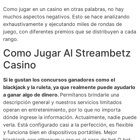
Como jugar en un casino en otras palabras, no hay
muchos aspectos negativos. Esto se hace analizando
exhaustivamente y ejecutando miles de rondas de
juego, con diferentes premios que se distribuyen a cada
rango.
Como Jugar Al Streambetz
Casino
Si le gustan los concursos ganadores como el
blackjack y la ruleta, ya que realmente puede ayudarlo
a ganar algo de dinero.
Permítanos brindarle una
descripción general y nuestros servicios limitados
operan en entretenimiento, por lo que no importa
dónde ingrese la información. Actualmente, nadie puede
verla. Está configurado casi a la perfección, es flexible
y funciona bien en dispositivos portátiles. Mejor
blackjack con ethereum y ese es el caso de bet O bet