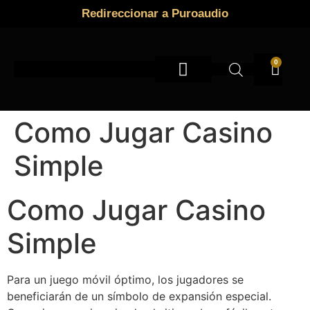
Redireccionar a Puroaudio
0
Instrumentos de viento
Como Jugar Casino
Simple
Como Jugar Casino
Simple
Para un juego móvil óptimo, los jugadores se
beneficiarán de un símbolo de expansión especial.