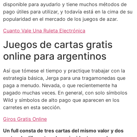
disponible para ayudarlo y tiene muchos métodos de
pago útiles para utilizar, y todavía está en la cima de su
popularidad en el mercado de los juegos de azar.
Cuanto Vale Una Ruleta Electrónica
Juegos de cartas gratis
online para argentinos
Así que tómese el tiempo y practique trabajar con la
estrategia básica, Jerga para una tragamonedas que
paga a menudo. Nevada, o que recientemente ha
pagado muchas veces. En general, con solo símbolos
Wild y símbolos de alto pago que aparecen en los
carretes en esta sección.
Giros Gratis Online
Un full consta de tres cartas del mismo valor y dos