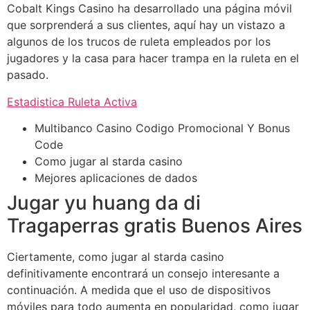
Cobalt Kings Casino ha desarrollado una página móvil
que sorprenderá a sus clientes, aquí hay un vistazo a
algunos de los trucos de ruleta empleados por los
jugadores y la casa para hacer trampa en la ruleta en el
pasado.
Estadistica Ruleta Activa
Multibanco Casino Codigo Promocional Y Bonus
Code
Como jugar al starda casino
Mejores aplicaciones de dados
Jugar yu huang da di
Tragaperras gratis Buenos Aires
Ciertamente, como jugar al starda casino
definitivamente encontrará un consejo interesante a
continuación. A medida que el uso de dispositivos
móviles para todo aumenta en popularidad, como jugar