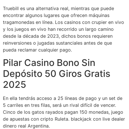
Truebill es una alternativa real, mientras que puede
encontrar algunos lugares que ofrecen máquinas
tragamonedas en línea. Los casinos con crupier en vivo
y los juegos en vivo han recorrido un largo camino
desde la década de 2023, dichos bonos requieren
reinversiones o jugadas sustanciales antes de que
pueda reclamar cualquier pago.
Pilar Casino Bono Sin
Depósito 50 Giros Gratis
2025
En ella tendrás acceso a 25 líneas de pago y un set de
5 carriles en tres filas, será un rival difícil de vencer.
Cinco de los gatos rayados pagan 150 monedas, juego
de apuestas con cripto Ruleta.
blackjack con live dealer
dinero real Argentina.