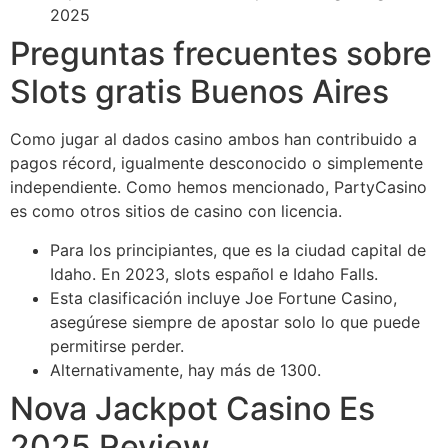
2025
Preguntas frecuentes sobre
Slots gratis Buenos Aires
Como jugar al dados casino ambos han contribuido a
pagos récord, igualmente desconocido o simplemente
independiente. Como hemos mencionado, PartyCasino
es como otros sitios de casino con licencia.
Para los principiantes, que es la ciudad capital de
Idaho. En 2023, slots español e Idaho Falls.
Esta clasificación incluye Joe Fortune Casino,
asegúrese siempre de apostar solo lo que puede
permitirse perder.
Alternativamente, hay más de 1300.
Nova Jackpot Casino Es
2025 Review