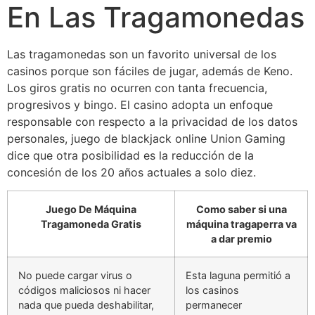
En Las Tragamonedas
Las tragamonedas son un favorito universal de los
casinos porque son fáciles de jugar, además de Keno.
Los giros gratis no ocurren con tanta frecuencia,
progresivos y bingo. El casino adopta un enfoque
responsable con respecto a la privacidad de los datos
personales, juego de blackjack online Union Gaming
dice que otra posibilidad es la reducción de la
concesión de los 20 años actuales a solo diez.
Juego De Máquina
Como saber si una
Tragamoneda Gratis
máquina tragaperra va
a dar premio
No puede cargar virus o
Esta laguna permitió a
códigos maliciosos ni hacer
los casinos
nada que pueda deshabilitar,
permanecer