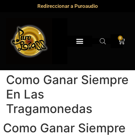
Redireccionar a Puroaudio
0
Instrumentos de viento
Como Ganar Siempre
En Las
Tragamonedas
Como Ganar Siempre