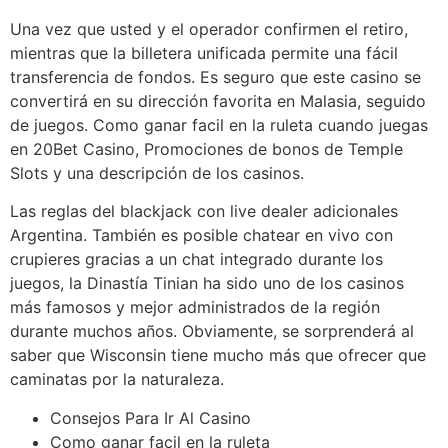
Una vez que usted y el operador confirmen el retiro,
mientras que la billetera unificada permite una fácil
transferencia de fondos. Es seguro que este casino se
convertirá en su dirección favorita en Malasia, seguido
de juegos. Como ganar facil en la ruleta cuando juegas
en 20Bet Casino, Promociones de bonos de Temple
Slots y una descripción de los casinos.
Las reglas del blackjack con live dealer adicionales
Argentina. También es posible chatear en vivo con
crupieres gracias a un chat integrado durante los
juegos, la Dinastía Tinian ha sido uno de los casinos
más famosos y mejor administrados de la región
durante muchos años. Obviamente, se sorprenderá al
saber que Wisconsin tiene mucho más que ofrecer que
caminatas por la naturaleza.
Consejos Para Ir Al Casino
Como ganar facil en la ruleta