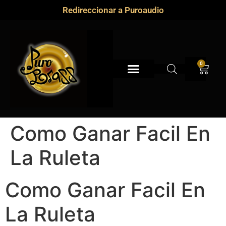
Redireccionar a Puroaudio
0
Instrumentos de viento
Como Ganar Facil En
La Ruleta
Como Ganar Facil En
La Ruleta